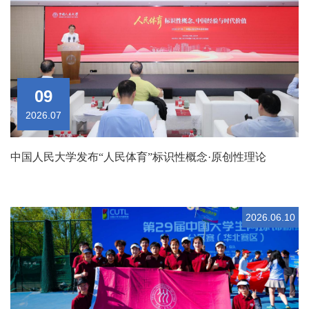
09
2026.07
中国人民大学发布“人民体育”标识性概念·原创性理论
2026.06.10