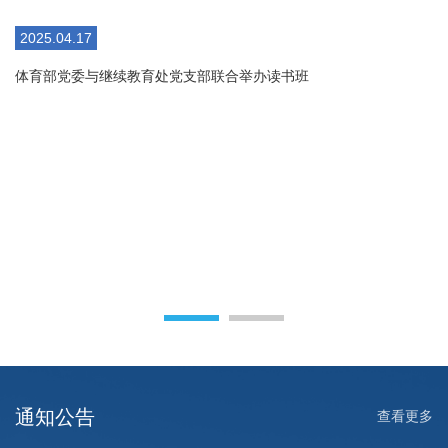
2025.04.17
2
体育部党委与继续教育处党支部联合举办读书班
体
通知公告
查看更多