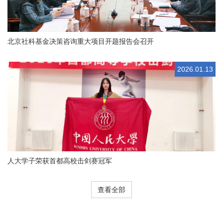
北京社科基金决策咨询重大项目开题报告会召开
2026.01.13
人大学子荣获首都高校击剑赛冠军
查看全部